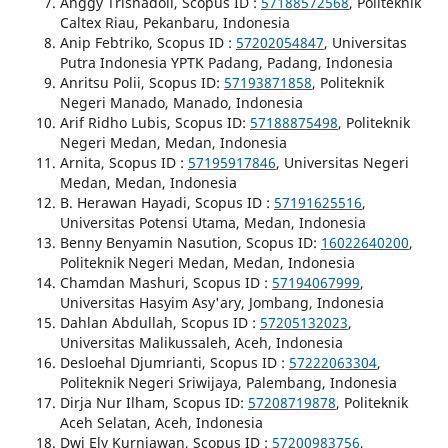
Anggy Trisnadoli, Scopus ID :
57188572568
, Politeknik
Caltex Riau, Pekanbaru, Indonesia
Anip Febtriko, Scopus ID :
57202054847
, Universitas
Putra Indonesia YPTK Padang, Padang, Indonesia
Anritsu Polii, Scopus ID:
57193871858
, Politeknik
Negeri Manado, Manado, Indonesia
Arif Ridho Lubis, Scopus ID:
57188875498
, Politeknik
Negeri Medan, Medan, Indonesia
Arnita, Scopus ID :
57195917846
, Universitas Negeri
Medan, Medan, Indonesia
B. Herawan Hayadi, Scopus ID :
57191625516
,
Universitas Potensi Utama, Medan, Indonesia
Benny Benyamin Nasution, Scopus ID:
16022640200
,
Politeknik Negeri Medan, Medan, Indonesia
Chamdan Mashuri, Scopus ID :
57194067999
,
Universitas Hasyim Asy'ary, Jombang, Indonesia
Dahlan Abdullah, Scopus ID :
57205132023
,
Universitas Malikussaleh, Aceh, Indonesia
Desloehal Djumrianti, Scopus ID :
57222063304
,
Politeknik Negeri Sriwijaya, Palembang, Indonesia
Dirja Nur Ilham, Scopus ID:
57208719878
, Politeknik
Aceh Selatan, Aceh, Indonesia
Dwi Ely Kurniawan, Scopus ID :
57200983756
,