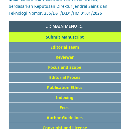
berdasarkan Keputusan Direktur Jendral Sains dan
Teknologi Nomor. 355/DST/D.D1/HM.01.01/2026
..:: MAIN MENU ::..
Submit Manuscript
Editorial Team
Reviewer
Focus and Scope
Editorial Proces
Publication Ethics
Indexing
Fees
Author Guidelines
Copyright and License