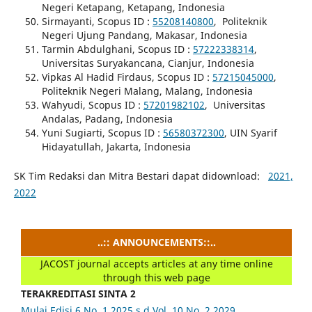
Negeri Ketapang, Ketapang, Indonesia
Sirmayanti, Scopus ID :
55208140800
, Politeknik
Negeri Ujung Pandang, Makasar, Indonesia
Tarmin Abdulghani, Scopus ID :
57222338314
,
Universitas Suryakancana, Cianjur, Indonesia
Vipkas Al Hadid Firdaus, Scopus ID :
57215045000
,
Politeknik Negeri Malang, Malang, Indonesia
Wahyudi, Scopus ID :
57201982102
, Universitas
Andalas, Padang, Indonesia
Yuni Sugiarti, Scopus ID :
56580372300
, UIN Syarif
Hidayatullah, Jakarta, Indonesia
SK Tim Redaksi dan Mitra Bestari dapat didownload:
2021,
2022
..:: ANNOUNCEMENTS::..
JACOST journal accepts articles at any time online
through this web page
TERAKREDITASI SINTA 2
Mulai Edisi 6 No. 1 2025 s.d Vol. 10 No. 2 2029,