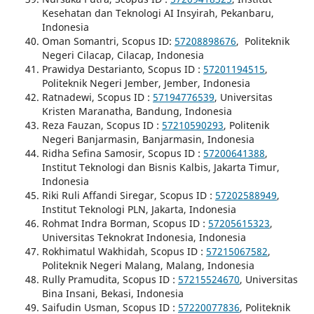
Kesehatan dan Teknologi AI Insyirah, Pekanbaru,
Indonesia
Oman Somantri, Scopus ID:
57208898676
, Politeknik
Negeri Cilacap, Cilacap, Indonesia
Prawidya Destarianto, Scopus ID :
57201194515
,
Politeknik Negeri Jember, Jember, Indonesia
Ratnadewi, Scopus ID :
57194776539
, Universitas
Kristen Maranatha, Bandung, Indonesia
Reza Fauzan, Scopus ID :
57210590293
, Politenik
Negeri Banjarmasin, Banjarmasin, Indonesia
Ridha Sefina Samosir, Scopus ID :
57200641388
,
Institut Teknologi dan Bisnis Kalbis, Jakarta Timur,
Indonesia
Riki Ruli Affandi Siregar, Scopus ID :
57202588949
,
Institut Teknologi PLN, Jakarta, Indonesia
Rohmat Indra Borman, Scopus ID :
57205615323
,
Universitas Teknokrat Indonesia, Indonesia
Rokhimatul Wakhidah, Scopus ID :
57215067582
,
Politeknik Negeri Malang, Malang, Indonesia
Rully Pramudita, Scopus ID :
57215524670
, Universitas
Bina Insani, Bekasi, Indonesia
Saifudin Usman, Scopus ID :
57220077836
, Politeknik