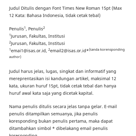
Judul Ditulis dengan Font Times New Roman 15pt (Max
12 Kata: Bahasa Indonesia, tidak cetak tebal)
1
2
Penulis
, Penulis
1
Jurusan, Fakultas, Institusi
2
Jurusan, Fakultas, Institusi
1
2
(tanda
korensponding
emai1@isas.or.id,
email2@isas.or.id*
author)
Judul harus jelas, lugas, singkat dan informatif yang
mereprentasikan isi kandungan artikel, maksimal 12
kata, ukuran huruf 15pt, tidak cetak tebal dan hanya
huruf awal kata saja yang dicetak kapital.
Nama penulis ditulis secara jelas tanpa gelar. E-mail
penulis ditampilkan semuanya, jika penulis
koresponding bukan penulis pertama, maka dapat
ditambahkan simbol * dibelakang email penulis
koresponding.