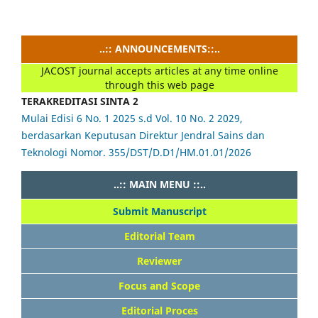
..:: ANNOUNCEMENTS::..
JACOST journal accepts articles at any time online
through this web page
TERAKREDITASI SINTA 2
Mulai Edisi 6 No. 1 2025 s.d Vol. 10 No. 2 2029,
berdasarkan Keputusan Direktur Jendral Sains dan
Teknologi Nomor. 355/DST/D.D1/HM.01.01/2026
..:: MAIN MENU ::..
Submit Manuscript
Editorial Team
Reviewer
Focus and Scope
Editorial Proces