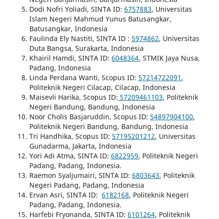
Dodi Nofri Yoliadi, SINTA ID:
6757883
, Universitas
Islam Negeri Mahmud Yunus Batusangkar,
Batusangkar, Indonesia
Faulinda Ely Nastiti, SINTA ID :
5974862
, Universitas
Duta Bangsa, Surakarta, Indonesia
Khairil Hamdi, SINTA ID:
6048364
, STMIK Jaya Nusa,
Padang, Indonesia
Linda Perdana Wanti, Scopus ID:
57214722091
,
Politeknik Negeri Cilacap, Cilacap, Indonesia
Maisevli Harika, Scopus ID:
57209461103
, Politeknik
Negeri Bandung, Bandung, Indonesia
Noor Cholis Basjaruddin, Scopus ID:
54897904100
,
Politeknik Negeri Bandung, Bandung, Indonesia
Tri Handhika, Scopus ID:
57195201212
, Universitas
Gunadarma, Jakarta, Indonesia
Yori Adi Atma, SINTA ID:
6822959
, Politeknik Negeri
Padang, Padang, Indonesia.
Raemon Syaljumairi, SINTA ID:
6803643
, Politeknik
Negeri Padang, Padang, Indonesia
Ervan Asri, SINTA ID:
6182168
, Politeknik Negeri
Padang, Padang, Indonesia.
Harfebi Fryonanda, SINTA ID:
6101264
, Politeknik