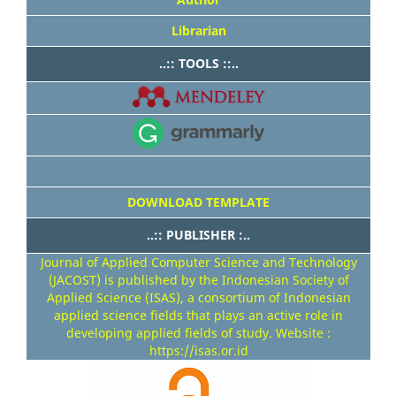
Librarian
..:: TOOLS ::..
DOWNLOAD TEMPLATE
..:: PUBLISHER :..
Journal of Applied Computer Science and Technology
(JACOST) is published by the Indonesian Society of
Applied Science (ISAS), a consortium of Indonesian
applied science fields that plays an active role in
developing applied fields of study. Website :
https://isas.or.id