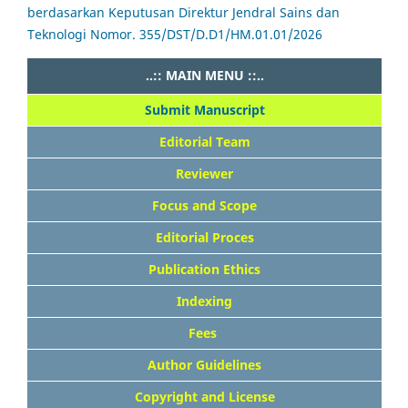
berdasarkan Keputusan Direktur Jendral Sains dan
Teknologi Nomor. 355/DST/D.D1/HM.01.01/2026
..:: MAIN MENU ::..
Submit Manuscript
Editorial Team
Reviewer
Focus and Scope
Editorial Proces
Publication Ethics
Indexing
Fees
Author Guidelines
Copyright and License