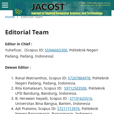
Home
/
Editorial Team
Editorial Team
Editor in Chief :
Yuhefizar, (Scopus ID:
55946665300
, Politeknik Negeri
Padang, Padang, Indonesia)
Dewan Editor :
Ronal Watrianthos, Scopus ID:
57207884978
, Politeknik
Negeri Padang, Padang, Indonesia.
Rita Komalasari, Scopus ID:
59712503500
, Politeknik
LP3I Bandung, Bandung, Indonesia.
B. Herawan Hayadi, Scopus ID :
57191625516
,
Universitas Bina Bangsa, Banten, Indonesia
Adi Pratomo, Scopus ID:
57211713976
, Politeknik
Negeri Banjarmasin, Banjarmasin, Indonesia