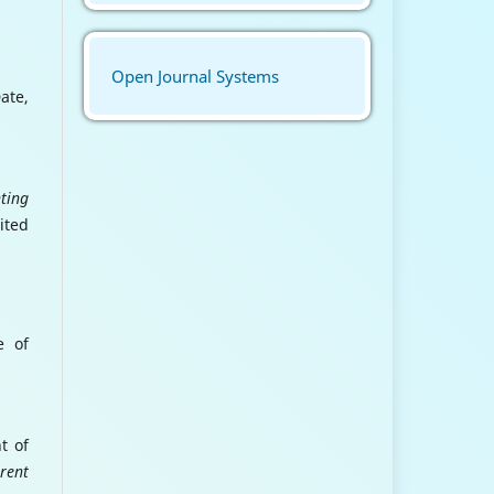
Open Journal Systems
Date,
ting
ited
e of
t of
rent