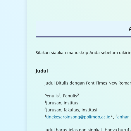
Silakan siapkan manuskrip Anda sebelum diki
Judul
Judul Ditulis dengan Font Times New Roman
1
2
Penulis
, Penulis
1
Jurusan, institusi
2
Jurusan, fakultas, institusi
1
2
tinekesaroinsong@polimdo.ac.id
*,
anhar
Judul harus jelas dan singkat. Hanya huruf