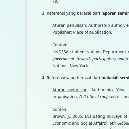
78.
Referensi yang berasal dari
laporan semi
Aturan penulisan
: Authorship author, e
Publisher: Place of publication.
Contoh:
UNDESA (United Nations Department of
government: towards participatory and t
Nations: New York.
Referensi yang berasal dari
makalah semi
Aturan penulisan
: Authorship, Year.
organisation,
Full title of conference
. Loc
Contoh:
Brown, J., 2005. Evaluating surveys o
Economic and Social Affairs),
6th Global