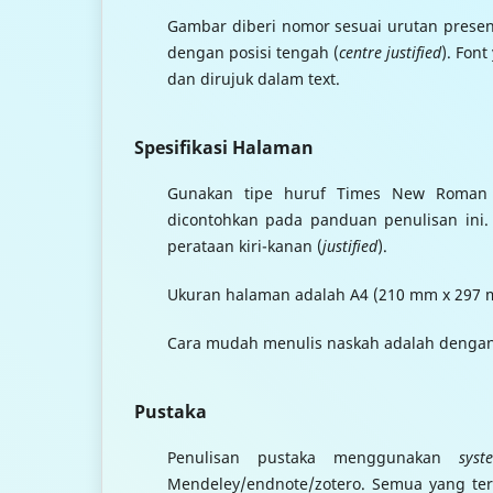
Gambar diberi nomor sesuai urutan presen
dengan posisi tengah (
centre justified
). Fon
dan dirujuk dalam text.
Spesifikasi Halaman
Gunakan tipe huruf Times New Roman p
dicontohkan pada panduan penulisan ini.
perataan kiri-kanan (
justified
).
Ukuran halaman adalah A4 (210 mm x 297 m
Cara mudah menulis naskah adalah dengan 
Pustaka
Penulisan pustaka menggunakan
syst
Mendeley/endnote/zotero. Semua yang tert