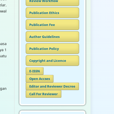
Review Workflow
lar.
awal
Publication Ethics
Publication Fee
Author Guidelines
hasa
Publication Policy
ya 1
satu
Copyright and Licence
E-ISSN
Open Accses
Editor and Reviewer Decree
ngan
Call For Reviewer