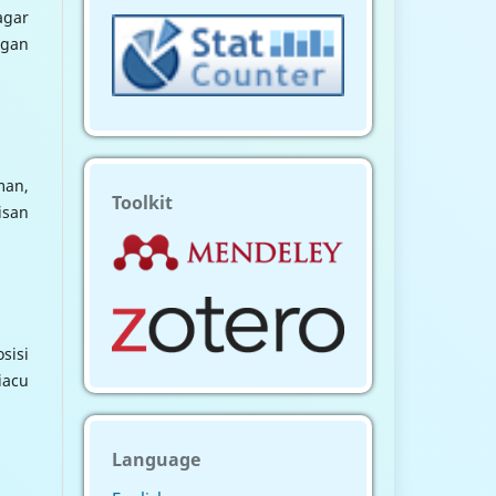
agar
ngan
man,
Toolkit
isan
sisi
iacu
Language