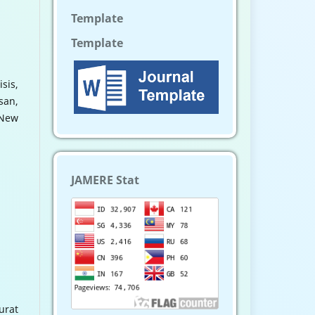
Template
Template
sis,
san,
 New
JAMERE Stat
urat