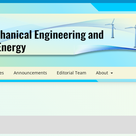
es
Announcements
Editorial Team
About