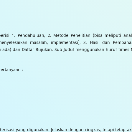
risi 1. Pendahuluan, 2. Metode Penelitian (bisa meliputi anali
menyelesaikan masalah, implementasi), 3. Hasil dan Pembaha
au ada) dan Daftar Rujukan. Sub Judul menggunakan huruf times
pertanyaan :
terisasi yang digunakan. Jelaskan dengan ringkas, tetapi tetap ak