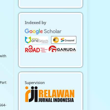
Indexed by
with
Supervision
Part
564-