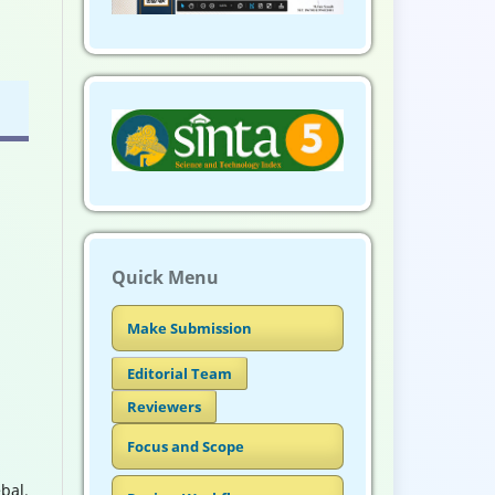
Quick Menu
Make Submission
Editorial Team
Reviewers
Focus and Scope
bal.