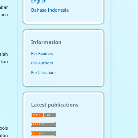
English
mbar
Bahasa Indonesia
iacu
Information
For Readers
elah
akan
For Authors
For Librarians
Latest publications
ools
atau