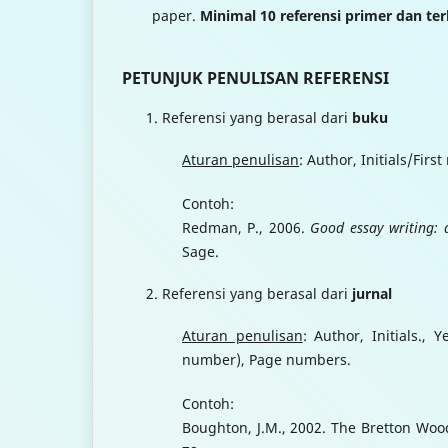
paper.
Minimal 10 referensi primer dan ter
PETUNJUK PENULISAN REFERENSI
Referensi yang berasal dari
b
uku
Aturan penulisan
: Author, Initials/Firs
Contoh:
Redman, P., 2006.
Good essay writing: a
Sage.
Referensi yang berasal dari
j
urnal
Aturan penulisan
: Author, Initials., Y
number), Page numbers.
Contoh:
Boughton, J.M., 2002. The Bretton Woo