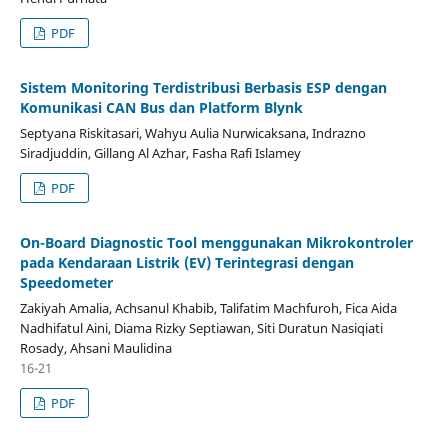
PDF
Sistem Monitoring Terdistribusi Berbasis ESP dengan
Komunikasi CAN Bus dan Platform Blynk
Septyana Riskitasari, Wahyu Aulia Nurwicaksana, Indrazno
Siradjuddin, Gillang Al Azhar, Fasha Rafi Islamey
PDF
On-Board Diagnostic Tool menggunakan Mikrokontroler
pada Kendaraan Listrik (EV) Terintegrasi dengan
Speedometer
Zakiyah Amalia, Achsanul Khabib, Talifatim Machfuroh, Fica Aida
Nadhifatul Aini, Diama Rizky Septiawan, Siti Duratun Nasiqiati
Rosady, Ahsani Maulidina
16-21
PDF